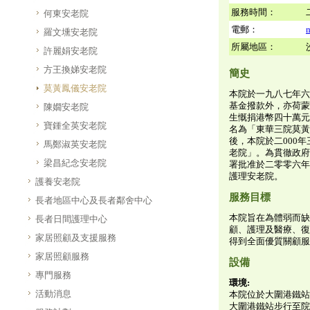
服務時間：
何東安老院
電郵：
羅文壎安老院
所屬地區：
許麗娟安老院
方王換娣安老院
簡史
莫黃鳳儀安老院
本院於一九八七年六
基金撥款外，亦荷蒙
陳嫺安老院
生慨捐港幣四十萬元
寶鍾全英安老院
名為「東華三院莫黃
後，本院於二000
馬鄭淑英安老院
老院」。為貫徹政府
梁昌紀念安老院
署批准於二零零六年
護理安老院。
護養安老院
服務目標
長者地區中心及長者鄰舍中心
本院旨在為體弱而缺
長者日間護理中心
顧、護理及醫療、復
家居照顧及支援服務
得到全面優質關顧服
家居照顧服務
設備
專門服務
環境:
活動消息
本院位於大圍港鐵站
大圍港鐵站步行至院