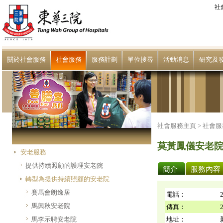
社
關於社會服務
社會服務
服務計劃
單位搜尋
活動消息
研究及
社會服務主頁 >
社會服
莫黃鳳儀安老
安老服務
提供持續照顧的護理安老院
簡介
服務內容
轉型為提供持續照顧的安老院
賽馬會朗逸居
電話：
馬興秋安老院
傳真：
馬李示聘安老院
地址：