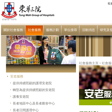
社
關於社會服務
社會服務
服務計劃
單位搜尋
活動消息
研究及
社會服務主頁
>
社會服
安老服務
提供持續照顧的護理安老院
轉型為提供持續照顧的安老院
護養安老院
長者地區中心及長者鄰舍中心
長者日間護理中心