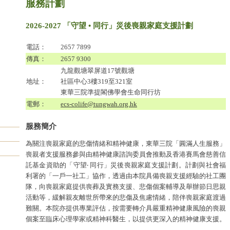
服務計劃
2026-2027 「守望 • 同行」災後喪親家庭支援計劃
電話：
2657 7899
傳真：
2657 9300
九龍觀塘翠屏道17號觀塘
地址：
社區中心3樓319至321室
東華三院準提閣佛學會生命同行坊
電郵：
ecs-colife@tungwah.org.hk
服務簡介
為關注喪親家庭的悲傷情緒和精神健康，東華三院「圓滿人生服務」
喪親者支援服務參與由精神健康諮詢委員會推動及香港賽馬會慈善信
託基金資助的「守望‧ 同行」災後喪親家庭支援計劃。計劃與社會福
利署的「一戶一社工」協作，透過由本院具備喪親支援經驗的社工團
隊，向喪親家庭提供喪葬及實務支援、悲傷個案輔導及舉辦節日思親
活動等，緩解親友離世所帶來的悲傷及焦慮情緒，陪伴喪親家庭渡過
難關。本院亦提供專業評估，按需要轉介具嚴重精神健康風險的喪親
個案至臨床心理學家或精神科醫生，以提供更深入的精神健康支援。