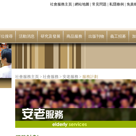
|
|
|
|
社會服務主頁
網站地圖
常見問題
私隱條例
免責
單位搜尋
活動消息
研究及發展
商品服務
出版刊物
義工招募
加
社會服務主頁
>
社會服務
>
安老服務
>
服務計劃