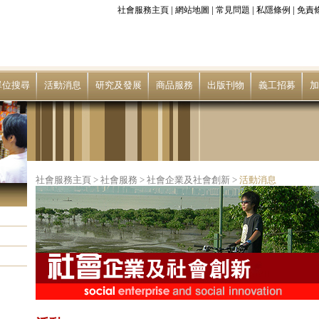
|
|
|
|
社會服務主頁
網站地圖
常見問題
私隱條例
免責
單位搜尋
活動消息
研究及發展
商品服務
出版刊物
義工招募
加
社會服務主頁
>
社會服務
>
社會企業及社會創新
>
活動消息