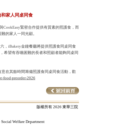
訂枱和家人同桌同食
CookEasy緊密合作提供有質素的照護食，而
困難的家人一同光顧。
，iBakery金鐘餐廳將提供照護食同桌同食
的正餐，希望有吞嚥困難的長者和照顧者能夠同桌同
有意在其餘時間籌備照護食同桌同食活動，歡
re-food-preorder-2026
版權所有 2026 東華三院
e Social Welfare Department