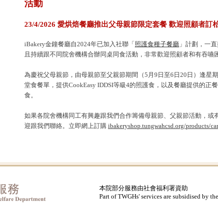
活動
23/4/2026 愛烘焙餐廳推出父母親節限定套餐 歡迎照顧者
iBakery金鐘餐廳自2024年已加入社聯「
照護食種子餐廳
」計劃，一直與
且持續跟不同院舍機構合辦同桌同食活動，非常歡迎照顧者和有吞嚥
為慶祝父母親節，由母親節至父親節期間（5月9日至6日20日）逢星期六
堂食餐單，提供CookEasy IDDSI等級4的照護食，以及餐廳提供
食。
如果各院舍機構同工有興趣跟我們合作籌備母親節、父親節活動，或
迎跟我們聯絡。立即網上訂購
ibakeryshop.tungwahcsd.org/products/ca
本院部分服務由社會福利署資助
Part of TWGHs' services are subsidised by th