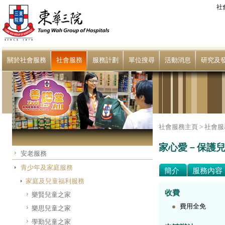
社
關於社會服務
社會服務
服務計劃
單位搜尋
活動消息
研究及
社會服務主頁 >
社會服
家心愛－保護
安老服務
青少年及家庭服務
簡介
服務內容
家庭及兒童福利服務
收費
樂賢兒童之家
費用全免
樂思兒童之家
學勤兒童之家