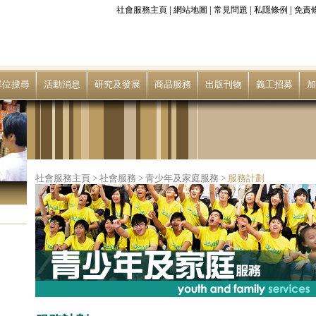
|
|
|
|
社會服務主頁
網站地圖
常見問題
私隱條例
免責
單位搜尋
活動消息
研究及發展
商品服務
出版刊物
義工招募
加
社會服務主頁
>
社會服務
>
青少年及家庭服務
>
服務計劃