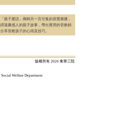
了「親子蜜語」兩輯共一百廿集的原聲廣播，
演繹溫馨感人的親子故事，帶出實用的管教錦
長分享管教孩子的心得及技巧。
版權所有 2026 東華三院
e Social Welfare Department