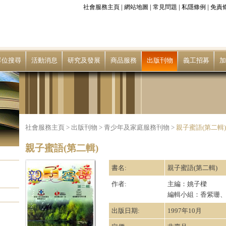
|
|
|
|
社會服務主頁
網站地圖
常見問題
私隱條例
免責
單位搜尋
活動消息
研究及發展
商品服務
出版刊物
義工招募
加
社會服務主頁
>
出版刊物
>
青少年及家庭服務刊物
>
親子蜜語(第二輯)
親子蜜語(第二輯)
書名:
親子蜜語(第二輯)
作者:
主編：姚子樑
編輯小組：香紫珊
出版日期:
1997年10月