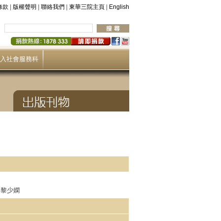
|
|
|
|
條款
版權聲明
聯絡我們
東華三院主頁
English
入社會服務科
、黎少嫻