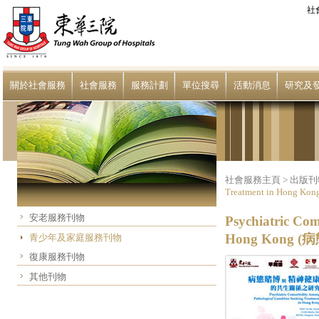
社
關於社會服務
社會服務
服務計劃
單位搜尋
活動消息
研究及
社會服務主頁
>
出版刊
Treatment in Ho
安老服務刊物
Psychiatric Co
Hong Kon
青少年及家庭服務刊物
復康服務刊物
其他刊物