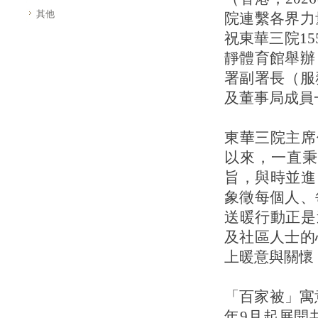
其他
院連繫各界力
祝東華三院15
靜體育館舉辦
署副署長（服
及董事局成員
東華三院主席
以來，一直秉
旨，與時並進
象徵每個人、
送暖行動正是
及社區人士的
上暖意與關懷
「百家被」寓
年9月起展開