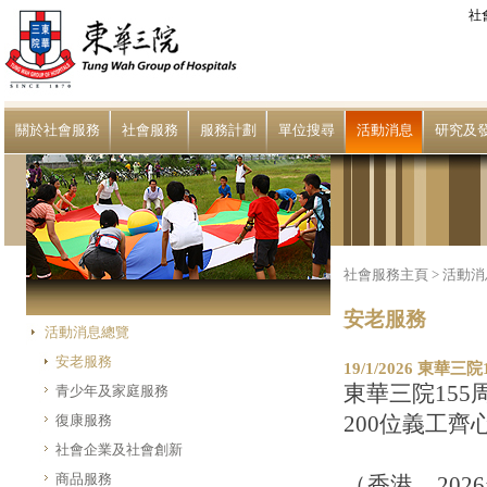
社
關於社會服務
社會服務
服務計劃
單位搜尋
活動消息
研究及
社會服務主頁
>
活動消
安老服務
活動消息總覽
安老服務
19/1/2026 東
東華三院15
青少年及家庭服務
200位義工齊
復康服務
社會企業及社會創新
商品服務
（香港，20