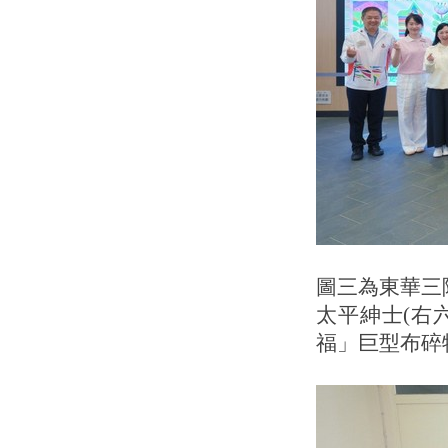
圖三為東華三
太平紳士(右
福」巨型布碎