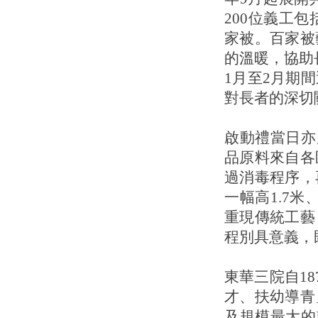
200位義工
家被。百家被
的溫暖，協助
1月至2月期
對長者的深切
啟動禮當日亦
品原料來自各
過消毒程序，
一幅高1.7
重現傳統工藝
程別具意義，
東華三院自1
才、扶幼導青
及規模最大的