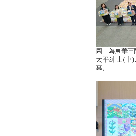
圖二為東華三
太平紳士(中
幕。