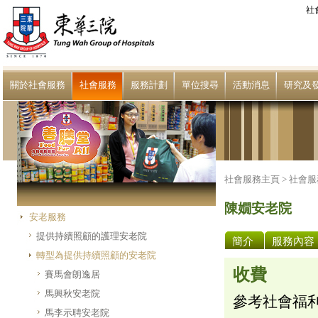
社
關於社會服務
社會服務
服務計劃
單位搜尋
活動消息
研究及
社會服務主頁 >
社會服
陳嫺安老院
安老服務
提供持續照顧的護理安老院
簡介
服務內容
轉型為提供持續照顧的安老院
收費
賽馬會朗逸居
馬興秋安老院
參考社會福
馬李示聘安老院