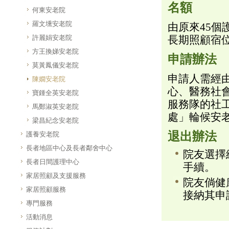
名額
何東安老院
羅文壎安老院
由原來45個
許麗娟安老院
長期照顧宿
方王換娣安老院
申請辦法
莫黃鳳儀安老院
申請人需經
陳嫺安老院
心、醫務社
寶鍾全英安老院
服務隊的社
馬鄭淑英安老院
處」輪候安
梁昌紀念安老院
退出辦法
護養安老院
長者地區中心及長者鄰舍中心
院友選擇
長者日間護理中心
手續。
家居照顧及支援服務
院友倘健
家居照顧服務
接納其申
專門服務
活動消息