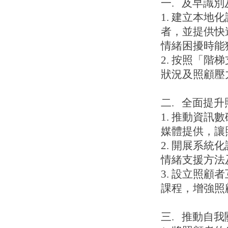
一. 及早識
1. 建立本
者，並提供快
情緒困擾時能
2. 按照「階梯
狀況及照顧壓
二. 全面提
1. 推動資
媒體提供，讓
2. 開展系
情緒支援方法
3. 設立照
課程，增強照
三. 推動自