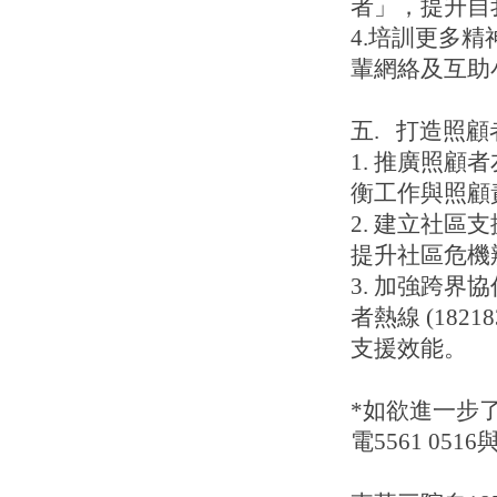
者」，提升自
4.培訓更多
輩網絡及互助
五. 打造照
1. 推廣照
衡工作與照顧
2. 建立社
提升社區危機
3. 加強跨
者熱線 (182
支援效能。
*如欲進一步了解
電5561 0