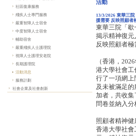
活動
社區復康服務
殘疾人士專門服務
13/3/2026 
援需要 反映照顧者
嚴重智障人士宿舍
東華三院「歇
中度智障人士宿舍
揭示精神復元
輔助宿舍
反映照顧者極
嚴重殘疾人士護理院
視障人士護理安老院
（香港，20
長期護理院
港大學社會工
活動消息
行了一項網上
服務計劃
及未被滿足的
社會企業及社會創新
加者，共收集了
問卷並納入分
照顧者精神健
香港大學社會