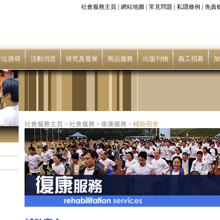
|
|
|
|
社會服務主頁
網站地圖
常見問題
私隱條例
免責
單位搜尋
活動消息
研究及發展
商品服務
出版刊物
義工招募
加
社會服務主頁
>
社會服務
>
復康服務
>
輔助宿舍