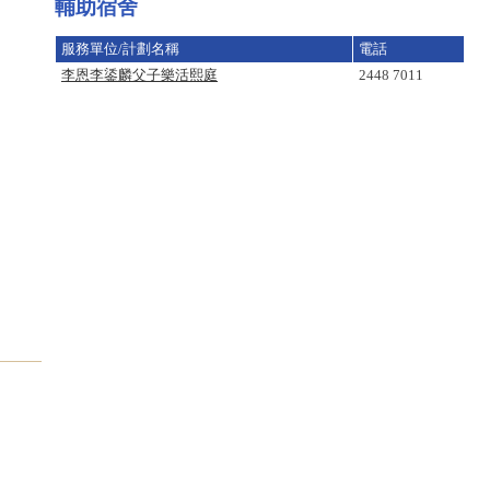
輔助宿舍
服
務
服務單位/計劃名稱
電話
單
李恩李鋈麟父子樂活熙庭
2448 7011
位
搜
尋:
服
務
大
樓
搜
尋:
關
鍵