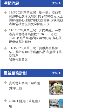
13/3/2026 東華三院「歇一歇」照顧者
資源中心及港大研究 揭示精神復元人士
照顧者的心理壓力與支援需要 反映照顧
者極需社會提供更全面的支援
11/1/2026 東華三院「奔向共融」—香
港賽馬會特殊馬拉松2026 (iRun) 近
5,500名跑手跨越界限 再創紀錄 齊心展
現傷健共融精神
31/3/2025 東華三院「共融共生藝術
祭」展出逾100件藝術作品 宣揚環保共
融訊息
誠邀公眾參與
賽馬會安寧頌：融和篇
(東華三院)
4/2021 醫用口罩無塵工
場