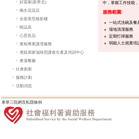
好當家(新界北)
中，掌握工作技能，
兩生花花店
服務範圍
全面美型格影樓
一站式洗碗及餐
映誌高
場地清潔服務
心思良品
定期打掃服務
弱能人士就業培
東栢專業護理服務
煮餸易家滋味照護食生產及培訓中心
東蒲餐廳
社會創新
服務計劃
活動消息
東華三院網頁私隱條例