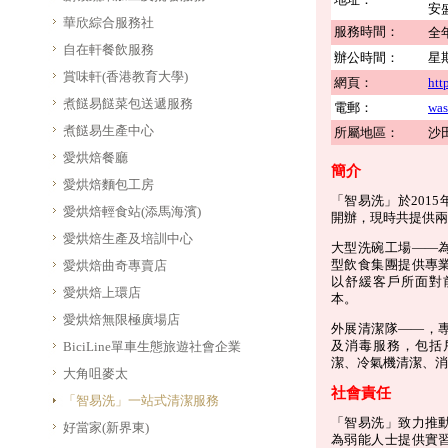
安
華欣綜合服務社
服務時間：
全
自在軒餐飲服務
辦公時間：
星
賞味軒(香港教育大學)
網頁：
htt
煮餸易餸菜包送遞服務
電郵：
was
煮餸易生產中心
所屬地區：
沙
愛烘焙餐廳
簡介
愛烘焙麵包工房
「智易洗」於201
愛烘焙輕食站(添馬海濱)
開辦，現時共提供兩
愛烘焙生產及培訓中心
大型洗碗工場——
型飲食集團提供專
愛烘焙曲奇專賣店
以舒緩客戶所面對
愛烘焙上環店
本。
愛烘焙無限極廣場店
外展清潔隊——，
及消毒服務，包括
BiciLine單車生態旅遊社會企業
潔、冷氣機清潔、消
大角咀麥太
社會責任
「智易洗」一站式清潔服務
「智易洗」致力推
好當家(新界東)
為弱能人士提供實