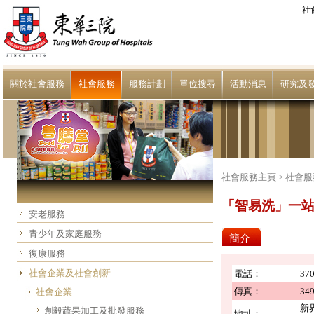
社
關於社會服務
社會服務
服務計劃
單位搜尋
活動消息
研究及
社會服務主頁 >
社會服
「智易洗」一
安老服務
青少年及家庭服務
簡介
復康服務
社會企業及社會創新
電話：
370
傳真：
349
社會企業
新
創毅蔬果加工及批發服務
地址：