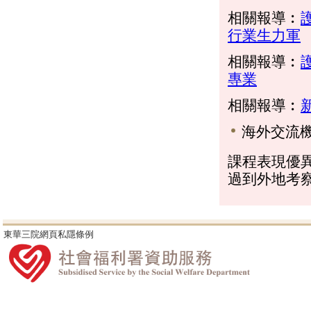
相關報導︰
行業生力軍
相關報導︰
專業
相關報導︰
海外交流
課程表現優異
過到外地考
東華三院網頁私隱條例