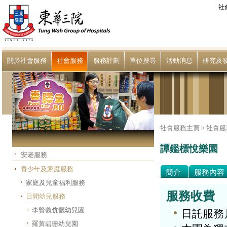
社
關於社會服務
社會服務
服務計劃
單位搜尋
活動消息
研究及
社會服務主頁 >
社會服
譚鑑標悅樂園
安老服務
青少年及家庭服務
簡介
服務內容
家庭及兒童福利服務
服務收費
日間幼兒服務
李賢義伉儷幼兒園
日託服務月
羅黃碧珊幼兒園