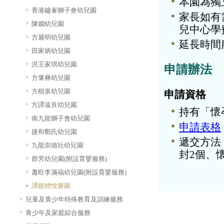
本園為獨
香港鑪峯獅子會幼兒園
家長如有
陳嫺幼兒園
兒中心學
方麗明幼兒園
延長時間
田家炳幼兒園
洪王家琪幼兒園
申請辦法
方肇彝幼兒園
方樹泉幼兒園
申請資格
方譚遠良幼兒園
持有「懷
南九龍獅子會幼兒園
申請表格
捷和鄭氏幼兒園
遞交方法
九龍崇德社幼兒園
封2個、
群芳幼兒園(附設育嬰服務)
蕭旺李滿福幼兒園(附設育嬰服務)
譚鑑標悅樂園
兒童及青少年特殊教育及訓練服務
青少年及家庭綜合服務