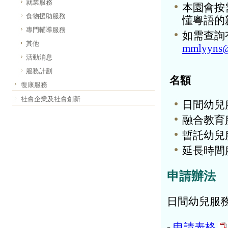
就業服務
本園會按
食物援助服務
懂粵語的
專門輔導服務
如需查詢有
其他
mmlyyns@
活動消息
服務計劃
名額
復康服務
社會企業及社會創新
日間幼兒
融合教育
暫託幼兒
延長時間服
申請辦法
日間幼兒服
-
申請表格