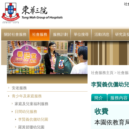
社
關於社會服務
社會服務
服務計劃
單位搜尋
活動消息
研究及
社會服務主頁 >
社會服
李賢義伉儷幼
安老服務
青少年及家庭服務
簡介
服務內容
家庭及兒童福利服務
收費
日間幼兒服務
李賢義伉儷幼兒園
本園依教育
羅黃碧珊幼兒園