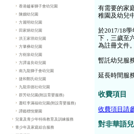
香港鑪峯獅子會幼兒園
有需要的家
陳嫺幼兒園
稚園及幼兒
方麗明幼兒園
於2017/
田家炳幼兒園
下，三歲至
洪王家琪幼兒園
為註冊文件
方肇彝幼兒園
方樹泉幼兒園
暫託幼兒服務
方譚遠良幼兒園
南九龍獅子會幼兒園
延長時間服務
捷和鄭氏幼兒園
九龍崇德社幼兒園
收費項目
群芳幼兒園(附設育嬰服務)
蕭旺李滿福幼兒園(附設育嬰服務)
收費項目請
譚鑑標悅樂園
兒童及青少年特殊教育及訓練服務
對非華語兒
青少年及家庭綜合服務