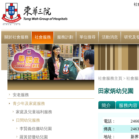
社
關於社會服務
社會服務
服務計劃
單位搜尋
活動消息
研究及
社會服務主頁 >
社會服
田家炳幼兒園
安老服務
青少年及家庭服務
簡介
服務內容
家庭及兒童福利服務
日間幼兒服務
電話：
2466
李賢義伉儷幼兒園
傳真：
2463
地址：
新界
羅黃碧珊幼兒園