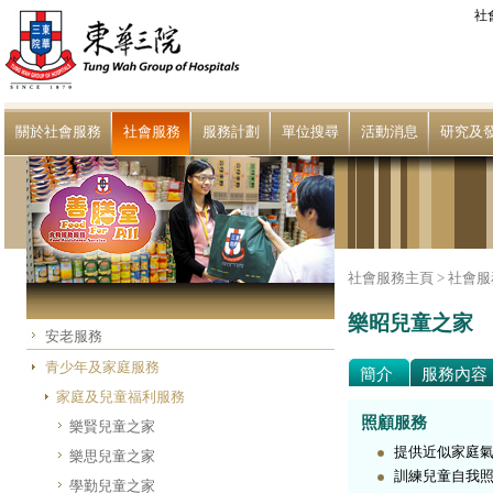
社
關於社會服務
社會服務
服務計劃
單位搜尋
活動消息
研究及
社會服務主頁 >
社會服
樂昭兒童之家
安老服務
青少年及家庭服務
簡介
服務內容
家庭及兒童福利服務
照顧服務
樂賢兒童之家
提供近似家庭
樂思兒童之家
訓練兒童自我
學勤兒童之家