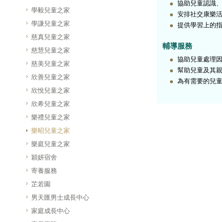
協助兒童認識
學毅兒童之家
安排社交康樂
學謙兒童之家
提供學習上的
慈真兒童之家
輔導服務
慈慧兒童之家
協助兒童處理
慈美兒童之家
幫助兒童及其
欣善兒童之家
為有需要的兒
欣悅兒童之家
欣希兒童之家
樂禮兒童之家
樂昭兒童之家
樂庭兒童之家
穎妍宿舍
寄養服務
芷若園
男天匯男士成長中心
家庭成長中心