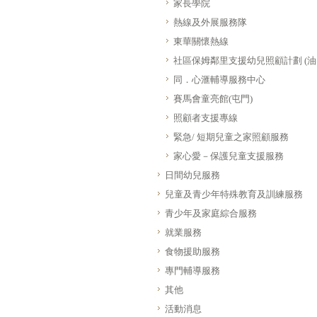
家長學院
熱線及外展服務隊
東華關懷熱線
社區保姆鄰里支援幼兒照顧計劃 (油
同．心滙輔導服務中心
賽馬會童亮館(屯門)
照顧者支援專線
緊急/ 短期兒童之家照顧服務
家心愛－保護兒童支援服務
日間幼兒服務
兒童及青少年特殊教育及訓練服務
青少年及家庭綜合服務
就業服務
食物援助服務
專門輔導服務
其他
活動消息