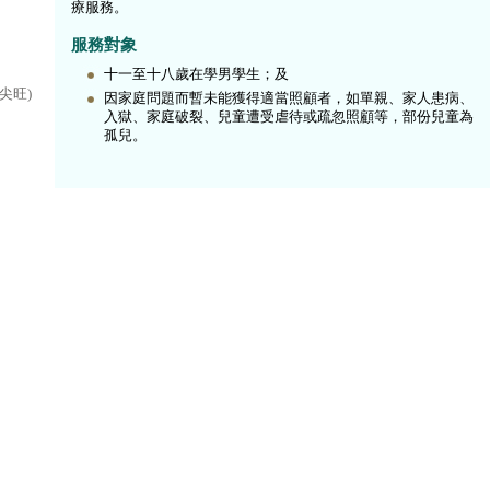
療服務。
服務對象
十一至十八歲在學男學生；及
尖旺)
因家庭問題而暫未能獲得適當照顧者，如單親、家人患病、
入獄、家庭破裂、兒童遭受虐待或疏忽照顧等，部份兒童為
孤兒。