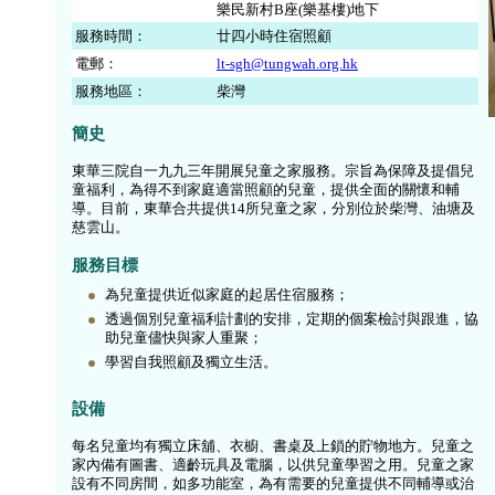
樂民新村B座(樂基樓)地下
服務時間：
廿四小時住宿照顧
電郵：
lt-sgh@tungwah.org.hk
服務地區：
柴灣
簡史
東華三院自一九九三年開展兒童之家服務。宗旨為保障及提倡兒
童福利，為得不到家庭適當照顧的兒童，提供全面的關懷和輔
導。目前，東華合共提供14所兒童之家，分別位於柴灣、油塘及
慈雲山。
服務目標
為兒童提供近似家庭的起居住宿服務；
透過個別兒童福利計劃的安排，定期的個案檢討與跟進，協
助兒童儘快與家人重聚；
學習自我照顧及獨立生活。
設備
每名兒童均有獨立床舖、衣櫥、書桌及上鎖的貯物地方。兒童之
家內備有圖書、適齡玩具及電腦，以供兒童學習之用。兒童之家
設有不同房間，如多功能室，為有需要的兒童提供不同輔導或治