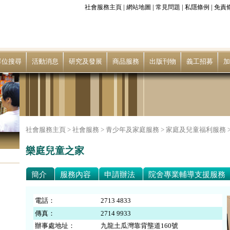
|
|
|
|
社會服務主頁
網站地圖
常見問題
私隱條例
免責
單位搜尋
活動消息
研究及發展
商品服務
出版刊物
義工招募
加
社會服務主頁 >
社會服務
>
青少年及家庭服務
>
家庭及兒童福利服務
樂庭兒童之家
簡介
服務內容
申請辦法
院舍專業輔導支援服務
電話：
2713 4833
傳真：
2714 9933
辦事處地址：
九龍土瓜灣靠背壟道160號