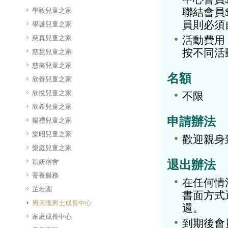
學毅兒童之家
聯結會員
員則必須
學謙兒童之家
慈真兒童之家
活動費用
按不同活
慈慧兒童之家
慈美兒童之家
名額
欣善兒童之家
欣悅兒童之家
不限
欣希兒童之家
申請辦法
樂禮兒童之家
樂昭兒童之家
歡迎親身
樂庭兒童之家
穎妍宿舍
退出辦法
寄養服務
在任何情
芷若園
書面方式
男天匯男士成長中心
還。
家庭成長中心
到期後會