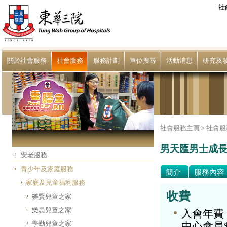
社
關於社會服務
社會服務
服務計劃
單位搜尋
活動消息
研究及
社會服務主頁 >
社會服
男天匯男士成
安老服務
青少年及家庭服務
簡介
服務內容
家庭及兒童福利服務
收費
樂賢兒童之家
樂思兒童之家
入會年費
學勤兒童之家
中心會員