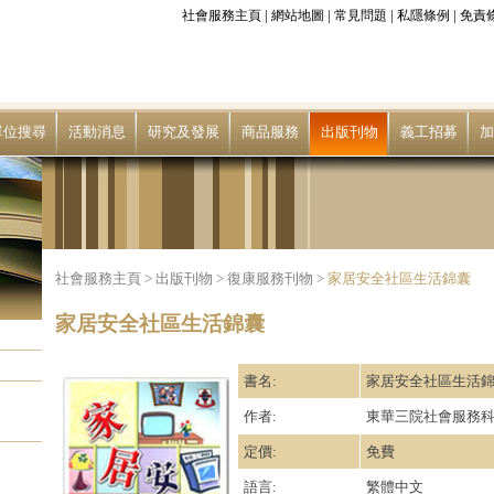
|
|
|
|
社會服務主頁
網站地圖
常見問題
私隱條例
免責
單位搜尋
活動消息
研究及發展
商品服務
出版刊物
義工招募
加
社會服務主頁
>
出版刊物
>
復康服務刊物
>
家居安全社區生活錦囊
家居安全社區生活錦囊
書名:
家居安全社區生活
作者:
東華三院社會服務科 (
定價:
免費
語言:
繁體中文