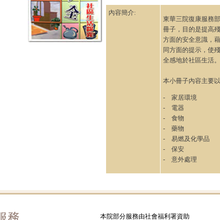
內容簡介:
東華三院復康服務
冊子，目的是提高
方面的安全意識，
同方面的提示，使
全感地於社區生活
本小冊子內容主要
- 家居環境
- 電器
- 食物
- 藥物
- 易燃及化學品
- 保安
- 意外處理
本院部分服務由社會福利署資助