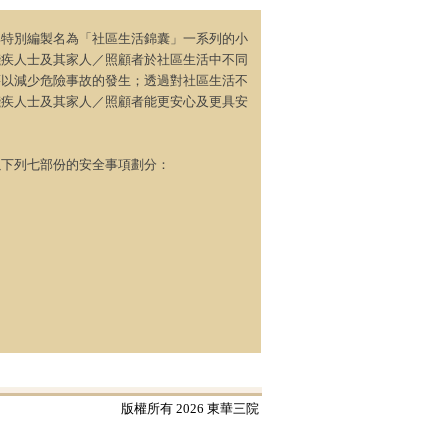
部特別編製名為「社區生活錦囊」一系列的小
殘疾人士及其家人／照顧者於社區生活中不同
藉以減少危險事故的發生；透過對社區生活不
殘疾人士及其家人／照顧者能更安心及更具安
。
以下列七部份的安全事項劃分：
版權所有 2026 東華三院