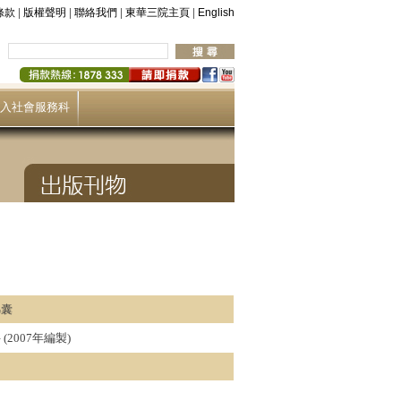
|
|
|
|
條款
版權聲明
聯絡我們
東華三院主頁
English
入社會服務科
錦囊
2007年編製)