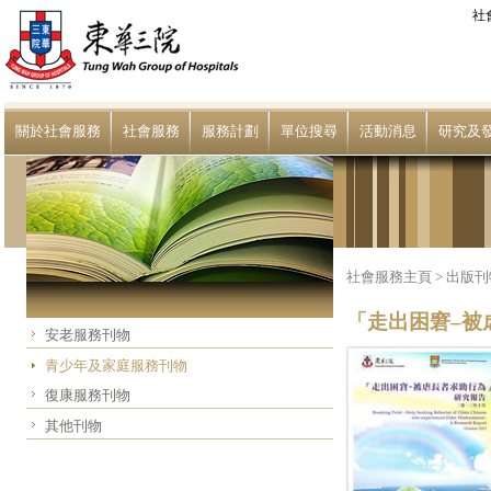
社
關於社會服務
社會服務
服務計劃
單位搜尋
活動消息
研究及
社會服務主頁
>
出版刊
「走出困窘–被
安老服務刊物
青少年及家庭服務刊物
復康服務刊物
其他刊物