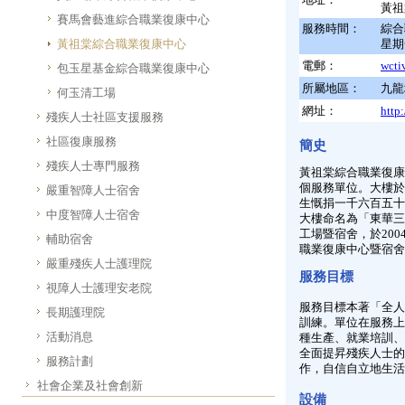
黃祖
賽馬會藝進綜合職業復康中心
服務時間：
綜合
黃祖棠綜合職業復康中心
星期
電郵：
wcti
包玉星基金綜合職業復康中心
所屬地區：
九龍
何玉清工場
網址：
http
殘疾人士社區支援服務
社區復康服務
簡史
殘疾人士專門服務
黃祖棠綜合職業復康
個服務單位。大樓於
嚴重智障人士宿舍
生慨捐一千六百五十
中度智障人士宿舍
大樓命名為「東華三
工場暨宿舍，於20
輔助宿舍
職業復康中心暨宿舍
嚴重殘疾人士護理院
服務目標
視障人士護理安老院
服務目標本著「全人
長期護理院
訓練。單位在服務上
活動消息
種生產、就業培訓、
全面提昇殘疾人士的
服務計劃
作，自信自立地生活
社會企業及社會創新
設備