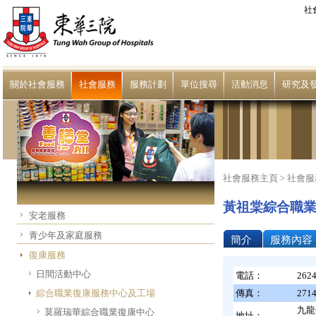
社
關於社會服務
社會服務
服務計劃
單位搜尋
活動消息
研究及
社會服務主頁 >
社會服
黃祖棠綜合職
安老服務
青少年及家庭服務
簡介
服務內容
復康服務
日間活動中心
電話：
2624
綜合職業復康服務中心及工場
傳真：
2714
九龍
莫羅瑞華綜合職業復康中心
地址：