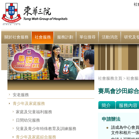
社
關於社會服務
社會服務
服務計劃
單位搜尋
活動消息
研究及
社會服務主頁 >
社會服
賽馬會沙田綜合
安老服務
青少年及家庭服務
簡介
服務內容
家庭及兒童福利服務
申請辦法
日間幼兒服務
請成為中心會員
兒童及青少年特殊教育及訓練服務
文件和相片一張
青少年及家庭綜合服務