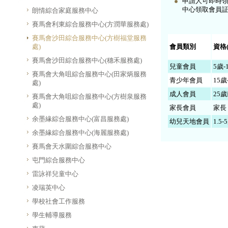
申請人可即時領
中心領取會員
朗情綜合家庭服務中心
賽馬會利東綜合服務中心(方潤華服務處)
賽馬會沙田綜合服務中心(方樹福堂服務
處)
會員類別
資格
賽馬會沙田綜合服務中心(穗禾服務處)
兒童會員
5歲-
賽馬會大角咀綜合服務中心(田家炳服務
青少年會員
15歲
處)
成人會員
25
賽馬會大角咀綜合服務中心(方樹泉服務
處)
家長會員
家長
余墨緣綜合服務中心(富昌服務處)
幼兒天地會員
1.5-
余墨緣綜合服務中心(海麗服務處)
賽馬會天水圍綜合服務中心
屯門綜合服務中心
雷詠祥兒童中心
凌瑞英中心
學校社會工作服務
學生輔導服務