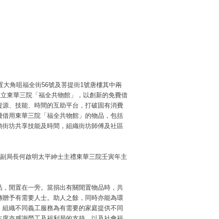
置大角咀福全街56號及菩提街1號唐樓其中兩
設立東華三院「福全共物館」，以創新的免費借
資源、技能、時間的互助平台，打破固有消費
費借用東華三院「福全共物館」的物品，包括
動街坊共享技能及時間，組織街坊師傅及社區
局副局長何啟明太平紳士主禮東華三院壬寅年主
品，閒置在一旁。當捐出有關閒置物品時，共
轉贈予有需要人士。助人之餘，同時亦能為環
，組織不同義工服務為有需要的家庭提供不同
主席亦感謝勞工及福利局的支持，以及社會福