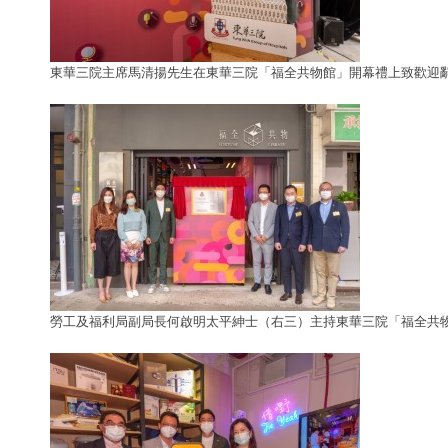
東華三院主席馬清揚先生在東華三院「福全共物館」開幕禮上致歡迎
勞工及福利局副局長何啟明太平紳士（右三）主持東華三院「福全共