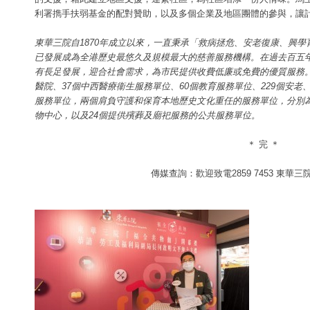
利署擕手扶弱基金的配對贊助，以及多個企業及地區團體的參與，讓
東華三院自1870年成立以來，一直秉承「救病拯危、安老復康、興
已發展成為全港歷史最悠久及規模最大的慈善服務機構。在過去百五
有長足發展，迎合社會需求，為市民提供收費低廉或免費的優質服務。
醫院、37個中西醫療衞生服務單位、60個教育服務單位、229個安老
服務單位，兩個肩負守護和保育本地歷史文化重任的服務單位，分別
物中心，以及24個提供殯葬及廟祀服務的公共服務單位。
＊ 完 ＊
傳媒查詢：歡迎致電2859 7453 東華