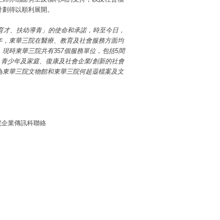
計劃得以順利展開。
學育才、扶幼導青」的使命和承諾，時至今日，
年，東華三院在醫療、教育及社會服務方面均
現時東華三院共有357個服務單位，包括5間
、青少年及家庭、復康及社會企業/創新的社會
為東華三院文物館和東華三院何超蕸檔案及文
三院企業傳訊科聯絡