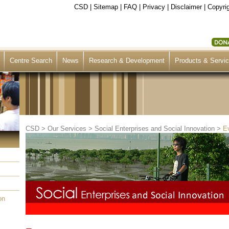
CSD
|
Sitemap
|
FAQ
|
Privacy
|
Disclaimer
|
Copyrig
Centre Search
News
Research & Development
Products & Servi
CSD
>
Our Services
>
Social Enterprises and Social Innovation
>
E
on