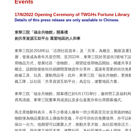
Events
17/6/2022 Opening Ceremony of TWGHs Fortune Library
Details of this press release are only available in Chinese.
東華三院「福全共物館」開幕禮
創共享資源互助平台 重塑地區的人和事
東華三院於2018年以「活用社區資本」及「共享」為概念，翻新及重
層，發展成為青年共居空間。至2022年，東華三院於菩提街1號地下
用物品方式，發展社區「借物館」，期望從借用物品開始，構建共享
概念。該館除接收街坊捐贈閒置物資作分享外，還讓有需要的街坊免
維修工具、玩具、運動用品等﹔此外，東華三院「福全共物館」更推
義工隊，以社區「共享資源互助平台」為定位，連繫地區力量。
東華三院「福全共物館」開幕禮已於6月17日舉行，邀得勞工及福利
席馬清揚、東華三院董事局成員以及多位嘉賓亦有出席開幕儀式。
馬主席致辭時表示，有不少香港人擁有一些少用甚至完全沒用過的物
物館便為物品重新添上價值和意義，不但可供街坊免費借用，亦可以
保出一分力。他期望可以匯聚人才，推動共享才能，為社區增添活力
的支援，藉此建立地區支援，連繫社區，為社區增添一份人情味。馬