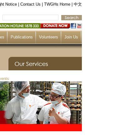
ht Notice
|
Contact Us
|
TWGHs Home
|
中文
ces
Publications
Volunteers
Join Us
vents