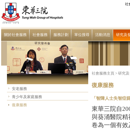
社
關於社會服務
社會服務
服務計劃
單位搜尋
活動消息
研究及
社會服務主頁
>
研究及
復康服務
安老服務
青少年及家庭服務
「智障人士失智症
復康服務
東華三院自2
與葵涌醫院精
卷為一個有效