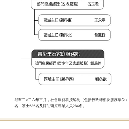
截至二○二六年三月，社會服務科按編制（包括行政總部及服務單位）共有員
名，護士686名及輔助醫療專業人員284名。