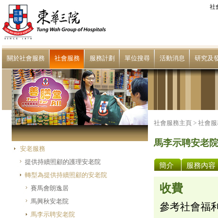
社
關於社會服務
社會服務
服務計劃
單位搜尋
活動消息
研究及
社會服務主頁 >
社會服
馬李示聘安老
安老服務
提供持續照顧的護理安老院
簡介
服務內容
轉型為提供持續照顧的安老院
收費
賽馬會朗逸居
馬興秋安老院
參考社會福
馬李示聘安老院