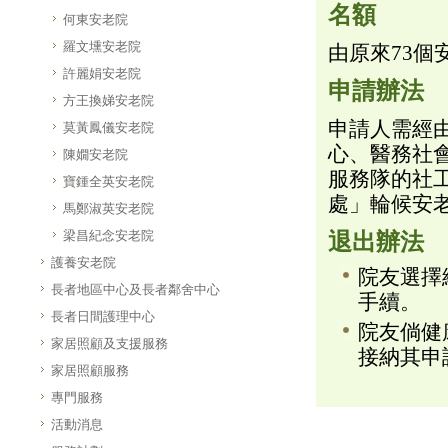
名額
何東安老院
羅文壎安老院
由原來73
許麗娟安老院
申請辦法
方王換娣安老院
申請人需經
莫黃鳳儀安老院
心、醫務社
陳嫺安老院
服務隊的社
寶鍾全英安老院
處」輪候安
馬鄭淑英安老院
梁昌紀念安老院
退出辦法
護養安老院
院友選擇
長者地區中心及長者鄰舍中心
手續。
長者日間護理中心
院友倘健
家居照顧及支援服務
接納其申
家居照顧服務
專門服務
活動消息