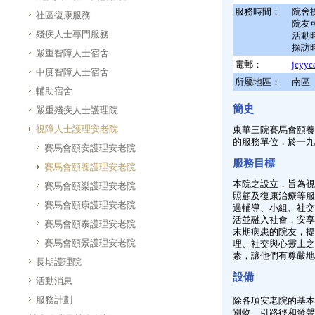
服務時間：
院舍
社區復康服務
院友
殘疾人士專門服務
活動
探訪
嚴重智障人士宿舍
電郵：
jcyyc
中度智障人士宿舍
所屬地區：
南區
輔助宿舍
簡史
嚴重殘疾人士護理院
視障人士護理安老院
東華三院賽馬會頤養
的服務單位，於一九
賽馬會頤安護理安老院
服務目標
賽馬會頤養護理安老院
本院之設立，旨為視
賽馬會頤樂護理安老院
照顧及復康治療等服
賽馬會頤康護理安老院
過輔導、小組、社交
活並融入社會，安享
賽馬會頤泰護理安老院
末期病患的院友，提
賽馬會頤景護理安老院
理、社交與心靈上之
素，讓他們有尊嚴地
長期護理院
設備
活動消息
服務計劃
除各項安老院的基本
別物、引路徑和發聲