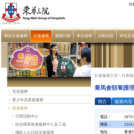
社
關於社會服務
社會服務
服務計劃
單位搜尋
活動消息
研究及
社會服務主頁 >
社會服
賽馬會頤養護
安老服務
青少年及家庭服務
簡介
服務內容
復康服務
日間活動中心
電話：
2870 
綜合職業復康服務中心及工場
傳真：
2554 
地址：
香港
殘疾人士社區支援服務