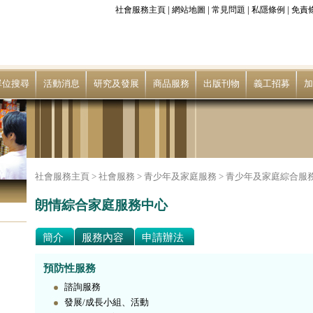
|
|
|
|
社會服務主頁
網站地圖
常見問題
私隱條例
免責
單位搜尋
活動消息
研究及發展
商品服務
出版刊物
義工招募
加
社會服務主頁 >
社會服務
>
青少年及家庭服務
>
青少年及家庭綜合服
朗情綜合家庭服務中心
簡介
服務內容
申請辦法
預防性服務
諮詢服務
發展/成長小組、活動