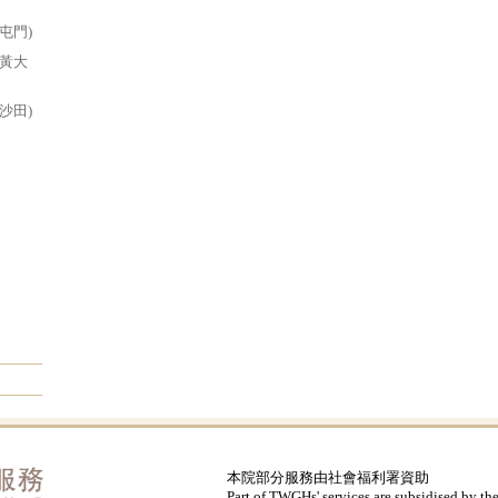
屯門)
(黃大
沙田)
本院部分服務由社會福利署資助
Part of TWGHs' services are subsidised by th