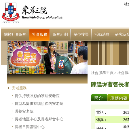
社
關於社會服務
社會服務
服務計劃
單位搜尋
活動消息
研究及
社會服務主頁 >
社會服
陳達墀薈智長
安老服務
提供持續照顧的護理安老院
簡介
服務內容
轉型為提供持續照顧的安老院
護養安老院
電話：
265
長者地區中心及長者鄰舍中心
傳真：
265
新
長者日間護理中心
地址：