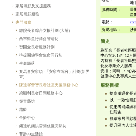
地
家居照顧及支援服務
服務時間：
星
家居照顧服務
星
電郵：
ctc
專門服務
所屬地區：
沙
離院長者綜合支援計劃 (大埔)
西巿鮮魚行商會智晴坊
簡史
智圓全長者服務計劃
為配合「長者社區照
準提閣佛學會生命同行坊
中心於2013年1
內持有「長者社區照
生命部落
化及專業介入服務，
安排；同時，中心亦
賽馬會安寧頌 -「安寧在院舍」計劃(新界
健康中心及專業人士
東)
陳達墀薈智長者社區支援服務中心
服務目標
梁顯利長者日間服務中心
提高腦退化長
以「一致性照
耆青藝坊
使患者能繼續
越齡
住院舍;
金齡中心
舒緩家居照顧壓
提升區內人士
錢達帆錢洪雪蘭伉儷亮然坊
薈齡AI生活館